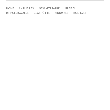
NAVIGATION
HOME
AKTUELLES
GESAMTPFARREI
FREITAL
ÜBERSPRINGEN
DIPPOLDISWALDE
GLASHÜTTE
ZINNWALD
KONTAKT