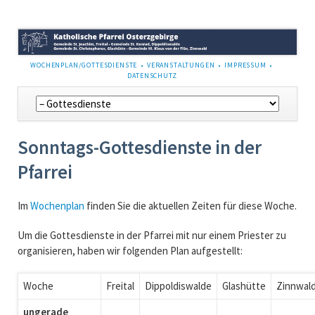
NAVIGATION
WOCHENPLAN/GOTTESDIENSTE
VERANSTALTUNGEN
IMPRESSUM
ÜBERSPRINGEN
DATENSCHUTZ
Navigation
überspringen
Sonntags-Gottesdienste in der
Pfarrei
Im
Wochenplan
finden Sie die aktuellen Zeiten für diese Woche.
Um die Gottesdienste in der Pfarrei mit nur einem Priester zu
organisieren, haben wir folgenden Plan aufgestellt:
Woche
Freital
Dippoldiswalde
Glashütte
Zinnwal
ungerade