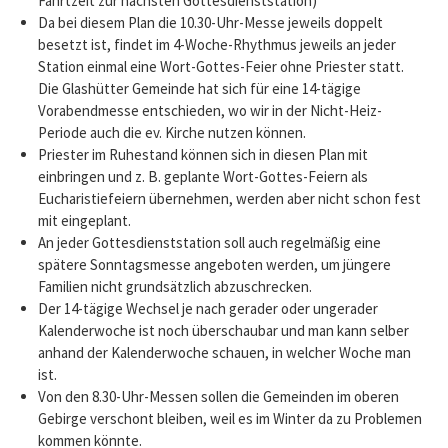
Fahrtzeit zur nächsten Gottesdienststation)
Da bei diesem Plan die 10.30-Uhr-Messe jeweils doppelt
besetzt ist, findet im 4-Woche-Rhythmus jeweils an jeder
Station einmal eine Wort-Gottes-Feier ohne Priester statt.
Die Glashütter Gemeinde hat sich für eine 14-tägige
Vorabendmesse entschieden, wo wir in der Nicht-Heiz-
Periode auch die ev. Kirche nutzen können.
Priester im Ruhestand können sich in diesen Plan mit
einbringen und z. B. geplante Wort-Gottes-Feiern als
Eucharistiefeiern übernehmen, werden aber nicht schon fest
mit eingeplant.
An jeder Gottesdienststation soll auch regelmäßig eine
spätere Sonntagsmesse angeboten werden, um jüngere
Familien nicht grundsätzlich abzuschrecken.
Der 14-tägige Wechsel je nach gerader oder ungerader
Kalenderwoche ist noch überschaubar und man kann selber
anhand der Kalenderwoche schauen, in welcher Woche man
ist.
Von den 8.30-Uhr-Messen sollen die Gemeinden im oberen
Gebirge verschont bleiben, weil es im Winter da zu Problemen
kommen könnte.