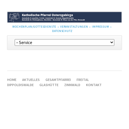
NAVIGATION
WOCHENPLAN/GOTTESDIENSTE
VERANSTALTUNGEN
IMPRESSUM
ÜBERSPRINGEN
DATENSCHUTZ
Navigation
überspringen
NAVIGATION
HOME
AKTUELLES
GESAMTPFARREI
FREITAL
ÜBERSPRINGEN
DIPPOLDISWALDE
GLASHÜTTE
ZINNWALD
KONTAKT