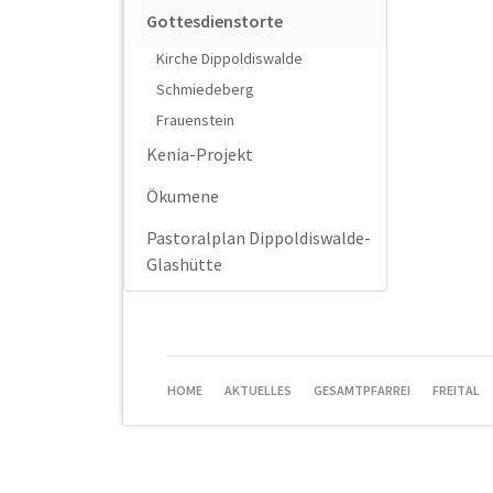
Gottesdienstorte
Kirche Dippoldiswalde
Schmiedeberg
Frauenstein
Kenia-Projekt
Ökumene
Pastoralplan Dippoldiswalde-
Glashütte
NAVIGATION
HOME
AKTUELLES
GESAMTPFARREI
FREITAL
ÜBERSPRINGEN