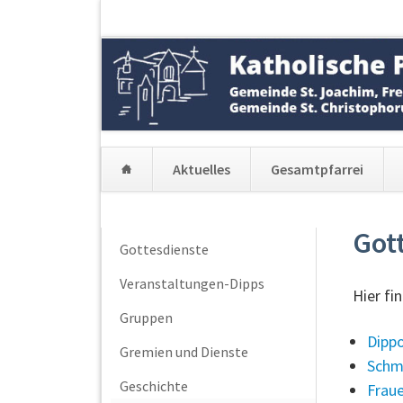
Aktuelles
Gesamtpfarrei
Navigation
überspringen
Got
Navigation
Gottesdienste
überspringen
Veranstaltungen-Dipps
Hier fi
Gruppen
Dipp
Gremien und Dienste
Schm
Geschichte
Fraue