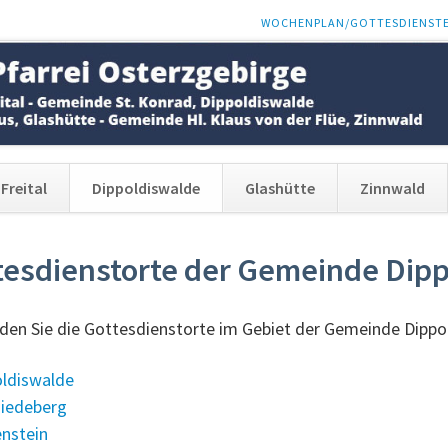
NAVIGATION
WOCHENPLAN/GOTTESDIENST
ÜBERSPRINGEN
Freital
Dippoldiswalde
Glashütte
Zinnwald
tesdienstorte der Gemeinde Dip
nden Sie die Gottesdienstorte im Gebiet der Gemeinde Dipp
oldiswalde
iedeberg
nstein