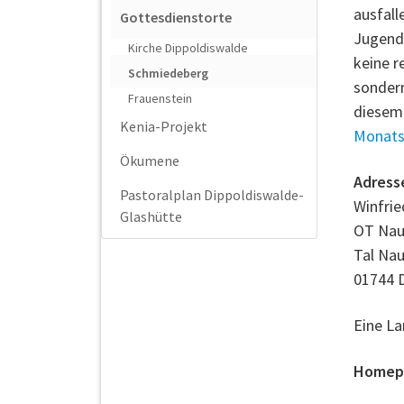
ausfall
Gottesdienstorte
Jugend
Kirche Dippoldiswalde
keine r
Schmiedeberg
sondern
Frauenstein
diesem 
Kenia-Projekt
Monats
Ökumene
Adress
Pastoralplan Dippoldiswalde-
Winfri
Glashütte
OT Nau
Tal Na
01744 
Eine La
Homep