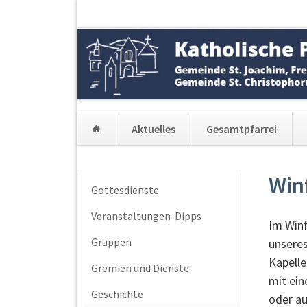
Aktuelles
Gesamtpfarrei
Navigation
überspringen
Win
Navigation
Gottesdienste
überspringen
Veranstaltungen-Dipps
Im Win
Gruppen
unseres
Kapell
Gremien und Dienste
mit ei
Geschichte
oder a