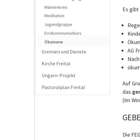
Männerkreis
Es gibt
Meditation
Jugendgruppe
Rege
Kind
Erstkommunionkurs
Ökum
Ökumene
AG Fr
Gremien und Dienste
Nacht
Kirche Freital
ökume
Ungarn-Projekt
Auf Gru
Pastoralplan Freital
das
ge
(Im Win
GEBE
Die FEG