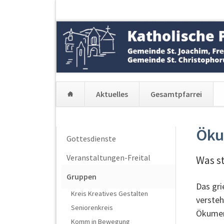
Aktuelles
Gesamtpfarrei
Navigation
überspringen
Öku
Navigation
Gottesdienste
überspringen
Veranstaltungen-Freital
Was s
Gruppen
Das gri
Kreis Kreatives Gestalten
versteh
Seniorenkreis
Ökumene
Komm in Bewegung