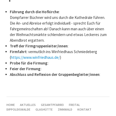
Führung durch die Hofkirche
:
Dompfarrer Büchner wird uns durch die Kathedrale führen.
Die An- und Abreise erfolgt individuell - sprecht Euch für
Fahrgemeinschaften ab! Danach kann man auch über einen
der Weihnachtsmärkte schlendern und etwas Leckeres zum
Abendbrot ergattern.
Treff der Firmgruppenleiter/innen
:
Firmfahrt
: vermutlich ins Winfriedhaus Schmiedeberg
(
https://www.winfriedhaus.de/
)
Probe für die Firmung:
Feier der Firmung:
Abschluss und Reflexion der Gruppenbegleiter/innen
:
NAVIGATION
HOME
AKTUELLES
GESAMTPFARREI
FREITAL
ÜBERSPRINGEN
DIPPOLDISWALDE
GLASHÜTTE
ZINNWALD
KONTAKT